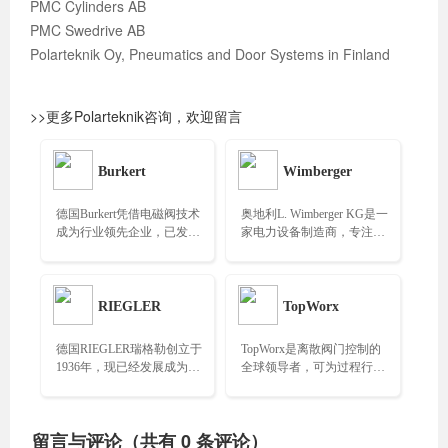
PMC Cylinders AB
PMC Swedrive AB
Polarteknik Oy, Pneumatics and Door Systems in Finland
>>更多Polarteknik咨询，欢迎留言
Burkert
Wimberger
德国Burkert凭借电磁阀技术
奥地利L. Wimberger KG是一
成为行业领先企业，已发展
家电力设备制造商，专注于
成为全球领先的流体控制供
变压器及相关产品的研发与
应商……
生产……
RIEGLER
TopWorx
德国RIEGLER瑞格勒创立于
TopWorx是离散阀门控制的
1936年，现已经发展成为在
全球领导者，可为过程行业
工业控制领域具有广泛影响
提供GO Switch位置感应，
力的品牌……
支持多种总线协议，并通过
多项多项认证……
留言与评论（共有
0
条评论）