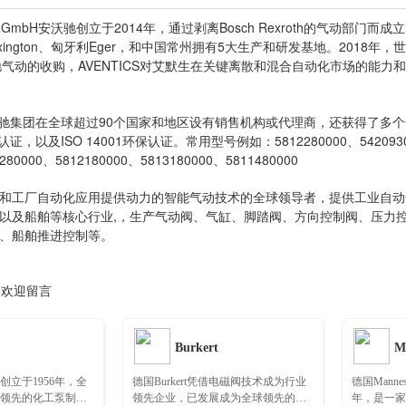
GmbH安沃驰创立于2014年，通过剥离Bosch Rexroth的气动部门而
美国Lexington、匈牙利Eger，和中国常州拥有5大生产和研发基地。2018
驰气动的收购，AVENTICS对艾默生在关键离散和混合自动化市场的能力和
驰集团在全球超过90个国家和地区设有销售机构或代理商，还获得了多个全球认证，
认证，以及ISO 14001环保认证。常用型号例如：5812280000、542093022
280000、5812180000、5813180000、5811480000
工厂自动化应用提供动力的智能气动技术的全球领导者，提供工业自动
以及船舶等核心行业,，生产气动阀、气缸、脚踏阀、方向控制阀、压力
、船舶推进控制等。
，欢迎留言
Burkert
创立于1956年，全
德国Burkert凭借电磁阀技术成为行业
德国Manne
领先的化工泵制造
领先企业，已发展成为全球领先的流
年，是一家