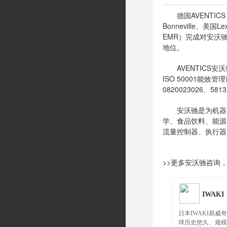
德国AVENTICS 
Bonneville、
EMR）完成对安沃
地位。
AVENTICS安沃
ISO 50001能效管理
0820023026、5813
安沃驰是为机器和
学、食品饮料、能源
流量控制器、执行器
>>更多安沃驰咨询
IWAKI
日本IWAKI易威奇
球历史悠久、规模