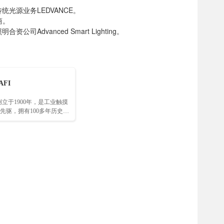
n；出售传统光源业务LEDVANCE。
商。
明合资公司Advanced Smart Lighting。
AFI
创立于1900年，是工业触摸
先驱，拥有100多年历史的
决方案的领先提供商……