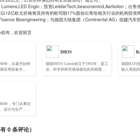
l Lumens,LED Engin；投资LeddarTech,beaconsmind,Aarilutio
公司以12亿欧元价格将其持有的欧司朗17%股份出售给相关行业的机构投资
Fluence Bioengineering；与德国大陆集团（Continental AG）组建汽车照
pto咨询，欢迎留言
IMOS
R
968年，从最开始研
德国IMOS Gubela创立于1993年，是工
德国RAFI
展应用设备市
业、科学和研究领域领先的高精度光
输入系统的
学元件开制造商……
人机通信解
1984年，专门从事在
、设计与生产，是
域的领导者……
共有
0
条评论）