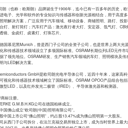
朗（也称：欧斯朗）品牌诞生于1906年，迄今已有一百多年的历史，
进电子、光学和软件的专业知识与传感器和创新光源相结合，用于高度多
照明解决方案，广泛应用于汽车领域、移动设备、商铺照明、路灯、投影
台灯、射灯筒灯；汽车灯产品：激光夜行者大灯、安定器、氙气灯、CBI灯泡
光透镜、金卤灯、卤素灯、灯珠芯片。
慕尼黑Munich，曾是西门子公司的全资子公司，也是世界上两大光源
化和传感器技术领域设立了多项国际标准。OSRAM长期位列LED元件
据了领先地位。OSRAM研发、生产销售汽车领域的车灯、照明模块及传
明与LED解决方案。
 Semiconductors GmbH是欧司朗光电半导体公司，近四十年来
可视化和传感器技术领域树立了国际标准。OSRAM OPOO产品组合包
用微型LED，以及红外发光二极管（IRED）、半导体激光器和检测器。
牌商标注册。
WERKE G.M.B.H.KG公司在德国柏林成立。
M在中国佛山成立“欧司朗(中国)照明有限公司”。
M入股中国上市公司“佛山照明”，约占股13.47%成为佛山照明第一大股东。
AM公司从西门子公司拆分，在法兰克福交易所独立上市，成为当时世界上最
M以26.22亿元，出售所持佛山照明全部股份给广晟公司。