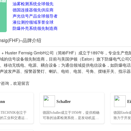
油雾检测系统全球领先
德国连接器领先供应商
声光信号产品全球领导者
液位测控领域享誉全球
防爆外壳系统领先制造商
ernsig(FHF)–品牌介绍
 + Huster Fernsig GmbH公司（简称FHF）成立于1897年
的信号设备领先制造商，目前与美国伊顿（Eaton）旗下防爆电气公司Crouse
、移动无线电、电源、耦合设备；为通信领域提供电信设备，如防爆电话机
声波发声器、报警器警灯、喇叭、电铃、电笛、号角、摆锤开关、指示器
ster咨询，欢迎留言
ann
Schaller
Ei
-TECHNIK创立于
德国Schaller成立于1956年，提供精确
德国Eisel
先的工业和交通运输
可靠的油雾检测系统，是发动机监控
致力于开发
输组件及系统的制
和保护领域的市场领导者……
属连接器…