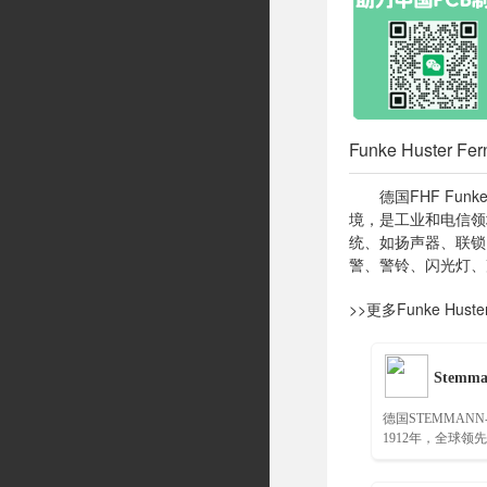
Funke Huster F
德国FHF Funke
境，是工业和电信领域
统、如扬声器、联锁
警、警铃、闪光灯、
>>更多Funke Hu
Stemm
德国STEMMANN
1912年，全球领
技术能源和数据传
造商之一……