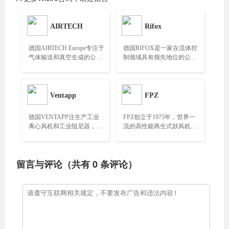
AIRTECH
Rifox
德国AIRTECH Europe专注于
德国RIFOX是一家在流体控
气体输送和真空生成的公
制领域具有领先地位的公
司，提供个性化解决方案和
司，专注于蒸汽疏水阀、气
系统……
体凝结水排放装置……
Ventapp
FPZ
德国VENTAPP注生产工业
FPZ创立于1975年，世界一
离心风机和工业阻尼器，产
流的高性能再生式鼓风机制
品包括：风机、驱动器、阻
造商，拥有3000个版本的鼓
尼器、控制阀、止回阀
风机、泵和风扇……
等……
留言与评论（共有
0
条评论）