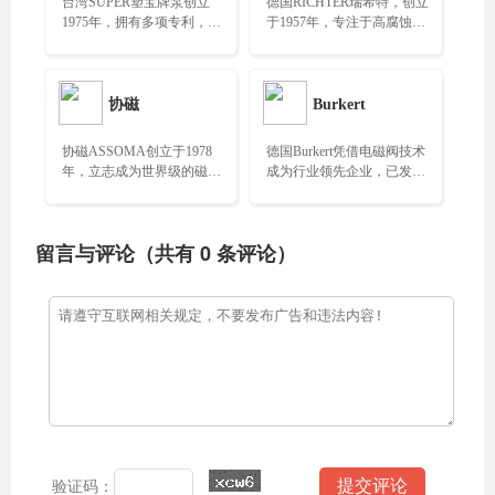
台湾SUPER塑宝牌泵创立
德国RICHTER瑞希特，创立
1975年，拥有多项专利，全
于1957年，专注于高腐蚀
国化工泵标准之一……
性、高纯度和危险介质的输
送与控制设备……
协磁
Burkert
协磁ASSOMA创立于1978
德国Burkert凭借电磁阀技术
年，立志成为世界级的磁力
成为行业领先企业，已发展
驱动泵公司……
成为全球领先的流体控制供
应商……
留言与评论（共有
0
条评论）
验证码：