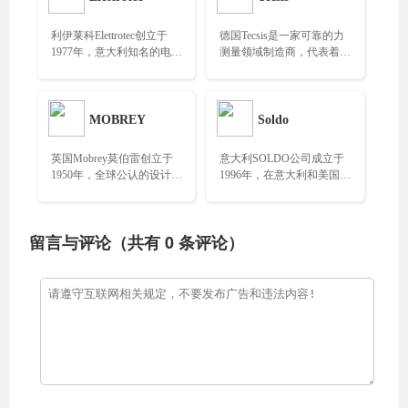
利伊莱科Elettrotec创立于
德国Tecsis是一家可靠的力
1977年，意大利知名的电气
测量领域制造商，代表着测
设备制造商，主要生产和研
量技术和传感器技术方面的
发高质量的流体控制装
创新质量解决方案……
置……
MOBREY
Soldo
英国Mobrey莫伯雷创立于
意大利SOLDO公司成立于
1950年，全球公认的设计和
1996年，在意大利和美国拥
制造，压力，温度，流量和
有两个制造工厂…………
锅炉控制过程仪器仪表专
家……
留言与评论（共有
0
条评论）