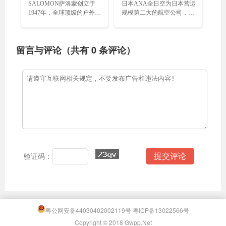
SALOMON萨洛蒙创立于
日本ANA全日空为日本营运
1947年，全球顶级的户外运
规模第二大的航空公司，被
动品牌，致力于推动滑雪、
Skytrax评为“五星级航空公
越野等山地的发展和销售各
司”……
种户外运动装备……
留言与评论（共有
0
条评论）
验证码：
粤公网安备44030402002119号
粤ICP备13022566号
Copyright © 2018 Gwpp.Net