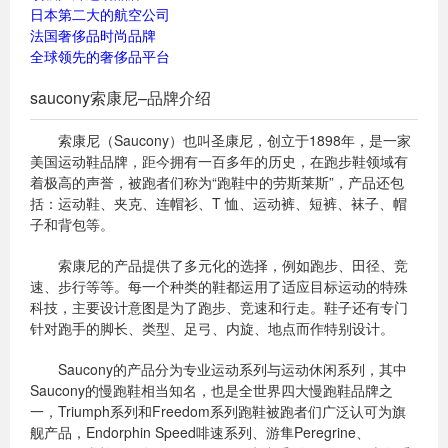
日本第二大的航空公司
法国奢侈品时尚品牌
全球领先的奢侈品平台
saucony索康尼–品牌介绍
索康尼（Saucony）也叫圣康尼，创立于1898年，是一家
美国运动鞋品牌，距今拥有一百多年的历史，在跑步鞋领域有
着极高的声誉，被跑者们称为“跑鞋中的劳斯莱斯”，产品还包
括：运动鞋、夹克、连帽衫、T 恤、运动裤、短裤、袜子、帽
子和背包等。
索康尼的产品提供了多元化的选择，例如跑步、田径、竞
速、步行等等。每一个种类的鞋都运用了适应目标运动的特殊
科技，主要设计意图是为了跑步、竞速和行走。鞋子还有专门
针对跑手的脚长、类型、足弓、内旋、地点而作特别设计。
Saucony的产品分为专业运动系列与运动休闲系列，其中
Saucony的慢跑鞋相当知名，也是全世界四大慢跑鞋品牌之
一，Triumph系列和Freedom系列跑鞋被跑者们广泛认可为旗
舰产品，Endorphin Speed啡速系列、游隼Peregrine、