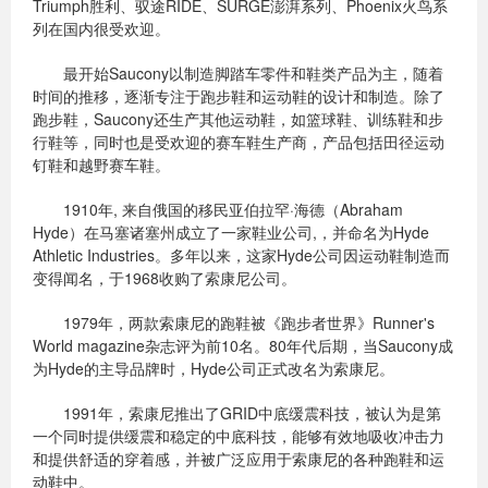
Triumph胜利、驭途RIDE、SURGE澎湃系列、Phoenix火鸟系
列在国内很受欢迎。
最开始Saucony以制造脚踏车零件和鞋类产品为主，随着
时间的推移，逐渐专注于跑步鞋和运动鞋的设计和制造。除了
跑步鞋，Saucony还生产其他运动鞋，如篮球鞋、训练鞋和步
行鞋等，同时也是受欢迎的赛车鞋生产商，产品包括田径运动
钉鞋和越野赛车鞋。
1910年, 来自俄国的移民亚伯拉罕·海德（Abraham
Hyde）在马塞诸塞州成立了一家鞋业公司,，并命名为Hyde
Athletic Industries。多年以来，这家Hyde公司因运动鞋制造而
变得闻名，于1968收购了索康尼公司。
1979年，两款索康尼的跑鞋被《跑步者世界》Runner's
World magazine杂志评为前10名。80年代后期，当Saucony成
为Hyde的主导品牌时，Hyde公司正式改名为索康尼。
1991年，索康尼推出了GRID中底缓震科技，被认为是第
一个同时提供缓震和稳定的中底科技，能够有效地吸收冲击力
和提供舒适的穿着感，并被广泛应用于索康尼的各种跑鞋和运
动鞋中。