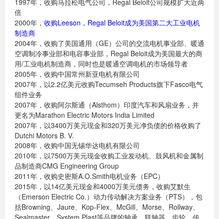
1997年，收购马拉松电气公司，Regal Beloit公司规模扩大近两
倍
2000年，
收购Leeson，Regal Beloit成为美国第二大工业电机
制造商
2004年，收购了美国通用（GE）公司的交流电机事业部、暖通
空调制冷事业部和电容事业部，Regal Beloit成为美国最大的商
用/工业电机制造商，同时也是暖通空调电机的市场领导者
2005年，收购中国常州新亚电机有限公司
2007年，以2.2亿美元收购Tecumseh Products旗下Fasco电气
组件业务
2007年，收购阿尔斯通（Alsthom）印度汽车和风扇业务，并
更名为Marathon Electric Motors India Limited
2007年，以3400万美元现金和320万美元净负债的价格收购了
Dutchi Motors B. V.
2008年，收购中国无锡华达电机有限公司
2010年，以7500万美元现金收购工业发动机、鼓风机和金属制
品制造商CMG Engineering Group
2011年，收购史密斯A.O.Smith电机业务（EPC）
2015年，以14亿美元现金和4000万美元债务，收购艾默生
（Emerson Electric Co.）动力传动解决方案业务（PTS），包
括Browning、Jaure、Kop-Flex、McGill、Morse、Rollway、
Sealmaster、System Plast等品牌的轴承、联轴器、齿轮、传