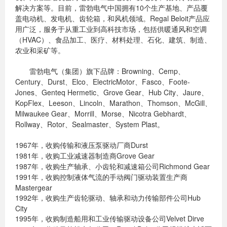
解决方案等。目前，雷勃电气中国拥有10个生产基地、产品覆
盖电动机、发电机、齿轮箱，和风机领域。Regal Beloit产品应
用广泛，服务于从重工业到高科技市场，包括供暖通风和空调
（HVAC）、食品加工、医疗、材料处理、石化、建筑、制造、
农业和采矿等。
雷勃电气（集团）旗下品牌：Browning、Cemp、
Century、Durst、Elco、ElectricMotor、Fasco、Foote-
Jones、Genteq Hermetic、Grove Gear、Hub City、Jaure、
KopFlex、Leeson、Lincoln、Marathon、Thomson、McGill、
Milwaukee Gear、Morrill、Morse、Nicotra Gebhardt、
Rollway、Rotor、Sealmaster、System Plast。
1967年，收购传输和液压泵驱动厂商Durst
1981年，收购工业减速器制造商Grove Gear
1987年，收购生产轴承、小齿轮和减速箱公司Richmond Gear
1991年，收购控制液体气流的手动阀门驱动装置生产商
Mastergear
1992年，收购生产齿轮驱动、轴承和动力传输部件公司Hub
City
1995年，收购制造船用和工业传输驱动设备公司Velvet Dirve