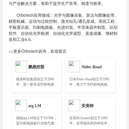
与产业解决方案，有助于提升生产良率、精度与效率。
Orbotech应用领域：光学与图像采集、算法与图像处理、
精密机械、运动与过程控制、激光钻孔/通孔形成、系统工程、
平板显示器、印刷电路板、先进封装、半导体器件制造、识别
软件、自动化光学检测、自动化光学成型、直接成像、增材制
造和工业4.0。
>>更多Orbotech咨询，欢迎留言
鹏鼎控股
Nidec-Read
臻鼎科技集团创立于2006
日本Nidec-Read创立于1991
年，是一家专业印刷电路板
年，致力于为印刷电路板和
制造公司，连续九年荣登全
半导体封装行业提供电气检
球最大PCB生产企业……
测系统……
atg LM
安美特
德国atg LM创立于1979年，
安美特Atotech创立于1993
是印刷电路板行业电气测试
年，全球领先的特种化学品
和测量设备，全球领先的制
技术品牌，致力于开发领先