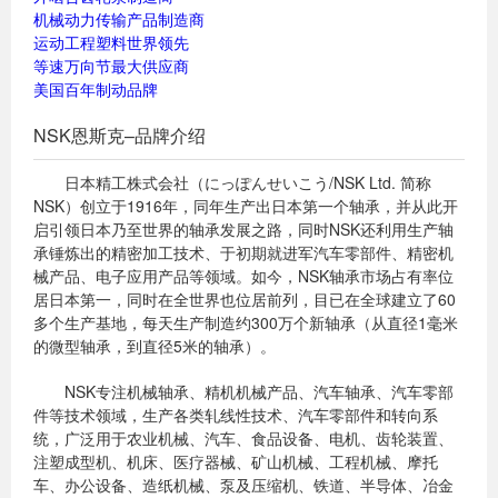
机械动力传输产品制造商
运动工程塑料世界领先
等速万向节最大供应商
美国百年制动品牌
NSK恩斯克–品牌介绍
日本精工株式会社（にっぽんせいこう/NSK Ltd. 简称
NSK）创立于1916年，同年生产出日本第一个轴承，并从此开
启引领日本乃至世界的轴承发展之路，同时NSK还利用生产轴
承锤炼出的精密加工技术、于初期就进军汽车零部件、精密机
械产品、电子应用产品等领域。如今，NSK轴承市场占有率位
居日本第一，同时在全世界也位居前列，目已在全球建立了60
多个生产基地，每天生产制造约300万个新轴承（从直径1毫米
的微型轴承，到直径5米的轴承）。
NSK专注机械轴承、精机机械产品、汽车轴承、汽车零部
件等技术领域，生产各类轧线性技术、汽车零部件和转向系
统，广泛用于农业机械、汽车、食品设备、电机、齿轮装置、
注塑成型机、机床、医疗器械、矿山机械、工程机械、摩托
车、办公设备、造纸机械、泵及压缩机、铁道、半导体、冶金