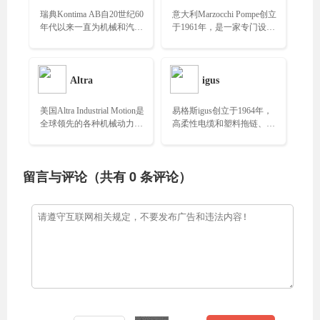
瑞典Kontima AB自20世纪60
意大利Marzocchi Pompe创立
年代以来一直为机械和汽车
于1961年，是一家专门设
行业提供优质组件，专业生
计、生产和销售高品质外啮
产高质量机械部件……
合齿轮泵和马达的公司……
Altra
igus
美国Altra Industrial Motion是
易格斯igus创立于1964年，
全球领先的各种机械动力传
高柔性电缆和塑料拖链、轴
动部件的设计者、生产商和
承领域处于世界领先水平，
营销商……
被誉为工业自动化的脐
带……
留言与评论（共有
0
条评论）