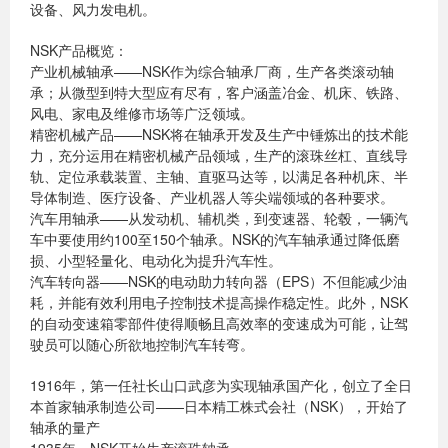
设备、风力发电机。
NSK产品概览：
产业机械轴承——NSK作为综合轴承厂商，生产各类滚动轴
承；从微型到特大型应有尽有，客户涵盖冶金、机床、铁路、
风电、家电及维修市场等广泛领域。
精密机械产品——NSK将在轴承开发及生产中锤炼出的技术能
力，充分运用在精密机械产品领域，生产的滚珠丝杠、直线导
轨、定位承载装置、主轴、直驱马达等，以满足各种机床、半
导体制造、医疗设备、产业机器人等尖端领域的各种要求。
汽车用轴承——从发动机、辅机类，到变速器、轮毂，一辆汽
车中要使用约100至150个轴承。NSK的汽车轴承通过降低磨
损、小型轻量化、电动化为提升汽车性。
汽车转向器——NSK的电动助力转向器（EPS）不但能减少油
耗，并能有效利用电子控制技术提高操作稳定性。此外，NSK
的自动变速箱零部件使得顺畅且高效率的变速成为可能，让驾
驶员可以随心所欲地控制汽车转弯。
1916年，第一任社长山口武彦为实现轴承国产化，创立了全日
本首家轴承制造公司——日本精工株式会社（NSK），开始了
轴承的量产