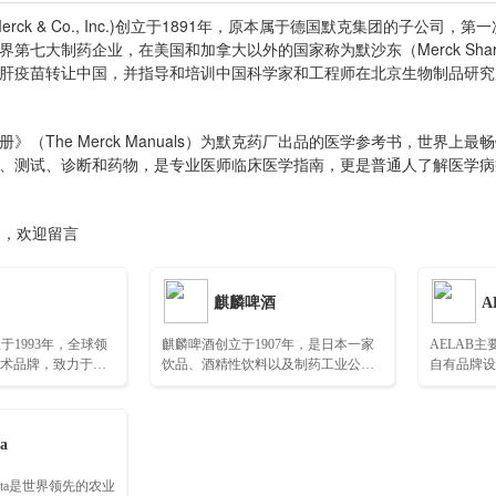
ck & Co., Inc.)创立于1891年，原本属于德国默克集团的子公
第七大制药企业，在美国和加拿大以外的国家称为默沙东（Merck Sharp
肝疫苗转让中国，并指导和培训中国科学家和工程师在北京生物制品研究
The Merck Manuals）为默克药厂出品的医学参考书，世界上
、测试、诊断和药物，是专业医师临床医学指南，更是普通人了解医学病
询，欢迎留言
麒麟啤酒
A
创立于1993年，全球领
麒麟啤酒创立于1907年，是日本一家
AELAB
术品牌，致力于开
饮品、酒精性饮料以及制药工业公
自有品牌设
造技术……
司……
OEM/OD
a
nta是世界领先的农业