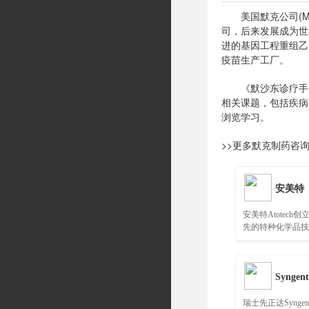
美国默克公司(Mer
司，后来发展成为世界
进的基因工程重组乙
疫苗生产工厂。
《默沙东诊疗手册》（
相关课题，包括疾病
浏览学习。
>>更多默克制药咨
安美特
安美特Atotech
先的特种化学品技
发领先的工艺和制
Syngent
瑞士先正达Synge