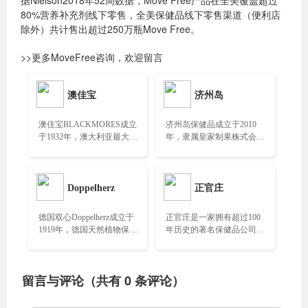
据Nielson2018年52周数据，Move Free产品在全美覆盖超过
80%营养补充剂线下零售，全美保健品线下零售渠道（便利店
除外）共计售出超过250万瓶Move Free。
>>更多MoveFree咨询，欢迎留言
澳佳宝
济州岛
澳佳宝BLACKMORES成立
济州岛保健品成立于2010
于1932年，澳大利亚最大的
年，隶属皇家制果株式会
健康食品和营养补充剂公
社，产品以韩国济州岛丰富
司……
的自然资源为基础，开发的
特色保健品……
Doppelherz
正官庄
德国双心Doppelherz成立于
正官庄是一家拥有超过100
1919年，德国天然植物保健
年历史的著名保健品公司，
食品领域的领军企业，致力
成立于1899年，以生产高品
于选取天然原材料研制高品
质的红参产品而闻名……
质保健产品……
留言与评论（共有
0
条评论）