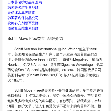
日本著名护肤品制造商
韩国著名维生素品牌
天然海水鼻腔喷雾
韩国著名保健品公司
软糖补充剂领军品牌
顶级复合维生素品牌
Schiff Move Free益节–品牌介绍
Schiff Nutrition International由Joe Weider创立于1936
年，美国知名保健品生产厂家，最早开发运动营养食品的企
业，是维骨力Move Free（益节）、磷虾油MegaRed、脑动力
Neuriva、免疫力Airborne、益生菌Digestive Advantage、氨基
葡萄糖Schiff Specialty品牌制造商。2012年，跨国消费品公司
英国利洁时（Reckitt Benckiser,RB）以14亿美元的价格收购
Schiff公司。
Schiff Move Free是美国专业关节健康品牌，多年专注关节
健康领域，主打商品维骨力，深受中国群众的喜爱。产品拥有
氨糖及多种有效成分的科学配方，有效预防、舒缓疼痛，增加
润滑，修护关节，让人们免受关节不适带来的痛苦和不便。根