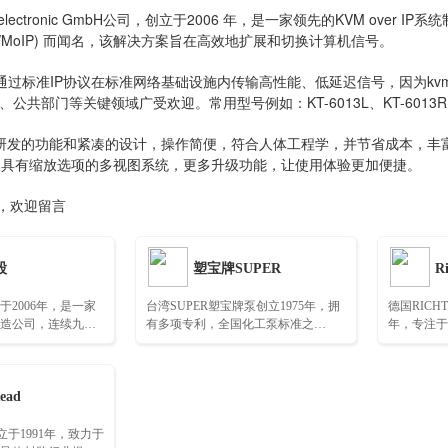
electronic GmbH公司，创立于2006 年，是一家领先的KVM ove
 (KVMoIP) 而闻名，该解决方案旨在高效地扩展和切换计算机信号。
通过标准IP协议在标准网络基础设施内传输高性能、低延迟信号，因为kvm
公共部门等关键领域广受欢迎。常用型号例如：KT-6013L、KT-6013R
主研发的功能和紧凑的设计，操作简便，符合人体工程学，并节省成本，丰富的I
及具有缩放选项的多视图系统，更多升级功能，让使用体验更加便捷。
询，欢迎留言
股
塑宝牌SUPER
Ri
2006年，是一家
台湾SUPER塑宝牌泵创立1975年，拥
德国RICH
造公司，连续九年
有多项专利，全国化工泵标准之
年，专注于
B生产企业……
一……
介质的输送
ead
d创立于1991年，致力于