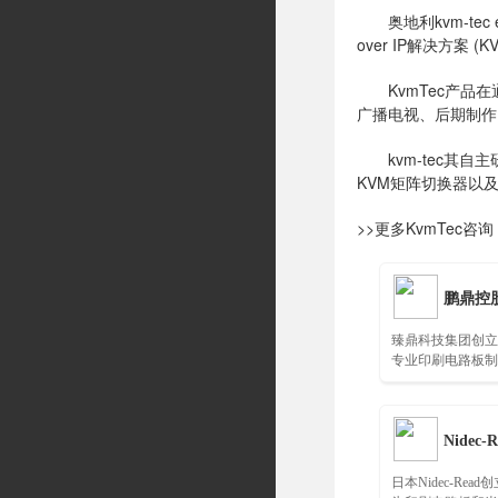
奥地利kvm-tec 
over IP解决方案
KvmTec产品在
广播电视、后期制作、
kvm-tec其自
KVM矩阵切换器以
>>更多KvmTec咨
鹏鼎控
臻鼎科技集团创立于
专业印刷电路板制
荣登全球最大PC
Nidec-R
日本Nidec-Rea