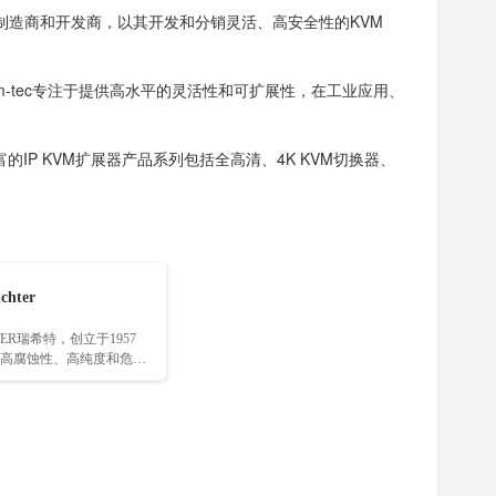
r IP系统制造商和开发商，以其开发和分销灵活、高安全性的KVM
-tec专注于提供高水平的灵活性和可扩展性，在工业应用、
P KVM扩展器产品系列包括全高清、4K KVM切换器、
chter
TER瑞希特，创立于1957
高腐蚀性、高纯度和危险
与控制设备……