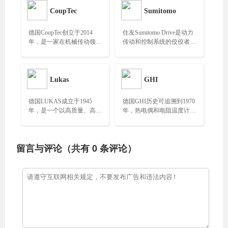
CoupTec
Sumitomo
德国CoupTec创立于2014
住友Sumitomo Drive是动力
年，是一家在机械传动领域
传动和控制系统的佼佼者，
具有一定知名度的公司，专
已在全球50个国家设立250
注于机械传动中的联轴器生
多个办事机构……
产……
Lukas
GHI
德国LUKAS成立于1945
德国GHI历史可追溯到1970
年，是一个以高质量、高性
年，热电偶和电阻温度计的
能和可持续发展为目标的液
产品组合，适用于所有工业
压设备制造商，专业生产高
领域的温度传感器和配
性能的液压设备，产品
件……
留言与评论（共有
0
条评论）