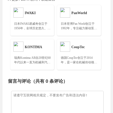
IWAKI
PanWorld
日本IWAKI易威奇创立于
日本世博Pan World创立于
1956年，全球历史悠久、规
1992年，专注磁力驱动泵制
模领先的化工泵制造商之
造30年，无泄漏磁力泵技术
一……
领导者……
KONTIMA
CoupTec
瑞典Kontima AB自20世纪60
德国CoupTec创立于2014
年代以来一直为机械和汽车
年，是一家在机械传动领域
行业提供优质组件，专业生
具有一定知名度的公司，专
产高质量机械部件……
注于机械传动中的联轴器生
产……
留言与评论（共有
0
条评论）