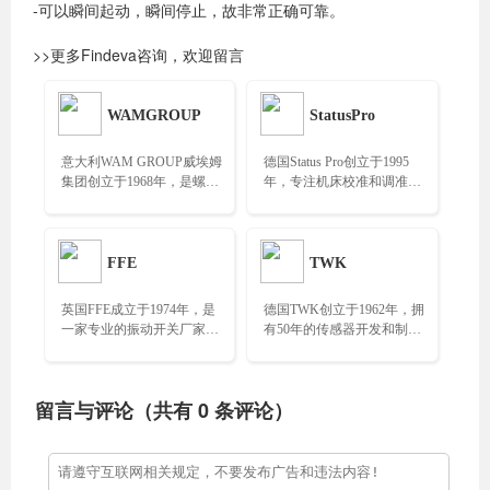
-可以瞬间起动，瞬间停止，故非常正确可靠。
>>更多Findeva咨询，欢迎留言
WAMGROUP
StatusPro
意大利WAM GROUP威埃姆
德国Status Pro创立于1995
集团创立于1968年，是螺旋
年，专注机床校准和调准所
输送机领域的全球市场领导
需的仪器，已获得了十多项
者……
专利……
FFE
TWK
英国FFE成立于1974年，是
德国TWK创立于1962年，拥
一家专业的振动开关厂家，
有50年的传感器开发和制造
同时致力于为消防行业提供
经验………
专业检测产品……
留言与评论（共有
0
条评论）