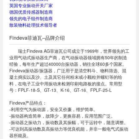
英国专业振动开关厂家
德国优质传感器制造商
领先的电子组件制造商
散装物料处理技术领导者
Findeva菲迪瓦–品牌介绍
瑞士Findeva AG菲迪瓦公司成立于1969年，世界领先的工
业用气动式振动器生产商，在气动振动器领域拥有50年的制造
经验，每年生产超过40000台振动器，销往全球60多个国家。
Findeva振动器/振荡器，广泛用于是清空料斗、物料筛选、混
凝土捣实以及沙、土及其它任何粉末或小颗粒并螺钉等的给
料，在电子工业中用振动来检测印刷电路板的接点。常用型
号：FPLF-18-S、GT-13、K-16、GT-16、FPLF-25-L
Findeva产品特点：
-利用空气为振动源，安全又价廉，维护简单。
-振动器构造简单，故障少，更换容易，应用范围广泛。
-振动器之振动力，振动数及其振幅，可于运转中，随意调整。
-可达到高振动数及高振动力等优良机能，并非一般电气式振动
器所能及。