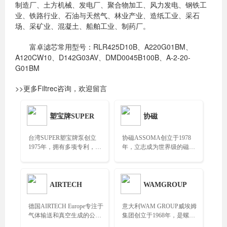
制造厂、土方机械、发电厂、聚合物加工、风力发电、钢铁工
业、铁路行业、石油与天然气、林业产业、造纸工业、采石
场、采矿业、混凝土、船舶工业、制药厂。
富卓滤芯常用型号：RLR425D10B、A220G01BM、
A120CW10、D142G03AV、DMD0045B100B、A-2-20-
G01BM
>>更多Filtrec咨询，欢迎留言
塑宝牌SUPER
协磁
台湾SUPER塑宝牌泵创立
协磁ASSOMA创立于1978
1975年，拥有多项专利，全
年，立志成为世界级的磁力
国化工泵标准之一……
驱动泵公司……
AIRTECH
WAMGROUP
德国AIRTECH Europe专注于
意大利WAM GROUP威埃姆
气体输送和真空生成的公
集团创立于1968年，是螺旋
司，提供个性化解决方案和
输送机领域的全球市场领导