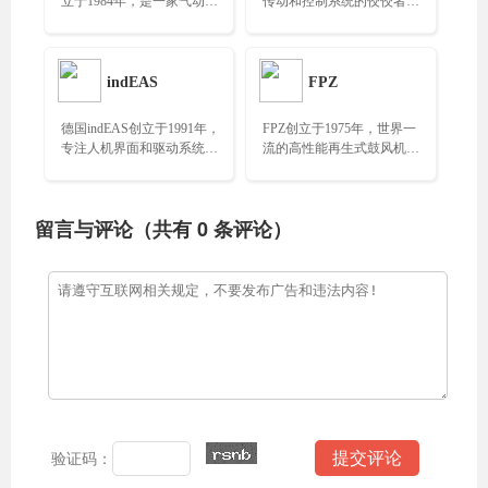
立于1984年，是一家气动工
传动和控制系统的佼佼者，
具和气动马达的领先制造
已在全球50个国家设立250
商……
多个办事机构……
indEAS
FPZ
德国indEAS创立于1991年，
FPZ创立于1975年，世界一
专注人机界面和驱动系统解
流的高性能再生式鼓风机制
决方案，重点关注三大市
造商，拥有3000个版本的鼓
场：汽车、医疗技术、工厂
风机、泵和风扇……
自动化……
留言与评论（共有
0
条评论）
验证码：