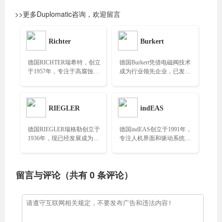
>>更多Duplomatic咨询，欢迎留言
Richter
Burkert
德国RICHTER瑞希特，创立
德国Burkert凭借电磁阀技术
于1957年，专注于高腐蚀
成为行业领先企业，已发展
性、高纯度和危险介质的输
成为全球领先的流体控制供
送与控制设备……
应商……
RIEGLER
indEAS
德国RIEGLER瑞格勒创立于
德国indEAS创立于1991年，
1936年，现已经发展成为在
专注人机界面和驱动系统解
工业控制领域具有广泛影响
决方案，重点关注三大市
力的品牌……
场：汽车、医疗技术、工厂
自动化……
留言与评论（共有
0
条评论）