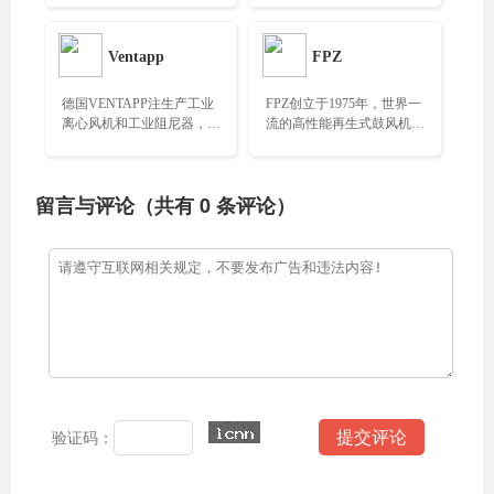
系统……
体凝结水排放装置……
Ventapp
FPZ
德国VENTAPP注生产工业
FPZ创立于1975年，世界一
离心风机和工业阻尼器，产
流的高性能再生式鼓风机制
品包括：风机、驱动器、阻
造商，拥有3000个版本的鼓
尼器、控制阀、止回阀
风机、泵和风扇……
等……
留言与评论（共有
0
条评论）
验证码：