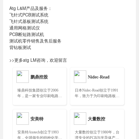
Atg L&M产品及服务：
飞针式PCB测试系统
飞针式基板测试系统
通用网格测试仪
PCB断短路测试机
测试机零件销售及售后服务
背钻板测试
>>更多atg LM咨询，欢迎留言
鹏鼎控股
Nidec-Read
臻鼎科技集团创立于2006
日本Nidec-Read创立于1991
年，是一家专业印刷电路板
年，致力于为印刷电路板和
制造公司，连续九年荣登全
半导体封装行业提供电气检
球最大PCB生产企业……
测系统……
安美特
大量数控
安美特Atotech创立于1993
大量数控创立于1980年，台
年，全球领先的特种化学品
湾专业的PCB与半导体产业