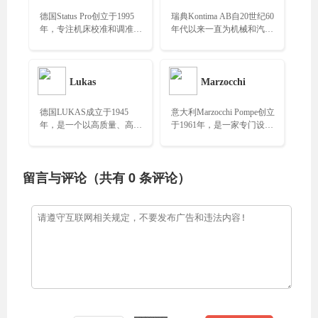
德国Status Pro创立于1995
瑞典Kontima AB自20世纪60
年，专注机床校准和调准所
年代以来一直为机械和汽车
需的仪器，已获得了十多项
行业提供优质组件，专业生
专利……
产高质量机械部件……
Lukas
Marzocchi
德国LUKAS成立于1945
意大利Marzocchi Pompe创立
年，是一个以高质量、高性
于1961年，是一家专门设
能和可持续发展为目标的液
计、生产和销售高品质外啮
压设备制造商，专业生产高
合齿轮泵和马达的公司……
性能的液压设备，产品
留言与评论（共有
0
条评论）