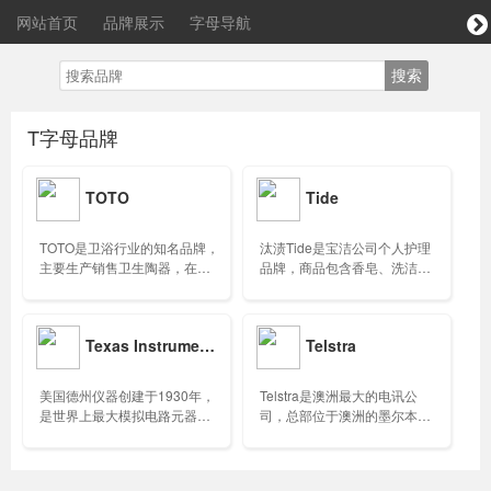
网站首页
品牌展示
字母导航
T字母品牌
TOTO
Tide
TOTO是卫浴行业的知名品牌，
汰渍Tide是宝洁公司个人护理
主要生产销售卫生陶器，在日
品牌，商品包含香皂、洗洁
本大约有9成的市场份额排名第
精、洗衣液、洗衣粉与清洁
一……
剂……
Texas Instruments
Telstra
美国德州仪器创建于1930年，
Telstra是澳洲最大的电讯公
是世界上最大模拟电路元器件
司，总部位于澳洲的墨尔本，
生产商、全球排名前四的半导
目前在澳洲本地固网电讯市场
体制造商……
拥有垄断性地位……